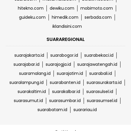
hitekno.com
dewiku.com
mobimoto.com
guideku.com
himedik.com
serbada.com
iklandisini.com
SUARAREGIONAL
suarajakarta.id
suarabogor.id
suarabekaci.id
suarajabar.id
suarajogja.id
suarajawatengah.id
suaramalang.id
suarajatim.id
suarabali.id
suaralampung.id
suarabanten.id
suarasurakarta.id
suarakaltim.id
suarakalbar.id
suarasulsel.id
suarasumut.id
suarasumbar.id
suarasumsel.id
suarabatam.id
suarariau.id