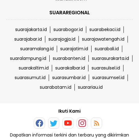
SUARAREGIONAL
suarajakarta.id
suarabogor.id
suarabekaci.id
suarajabar.id
suarajogja.id
suarajawatengah.id
suaramalang.id
suarajatim.id
suarabali.id
suaralampung.id
suarabanten.id
suarasurakarta.id
suarakaltim.id
suarakalbar.id
suarasulsel.id
suarasumut.id
suarasumbar.id
suarasumsel.id
suarabatam.id
suarariau.id
Ikuti Kami
Dapatkan informasi terkini dan terbaru yang dikirimkan