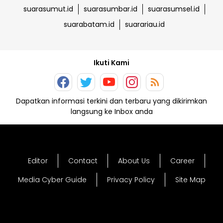
suarasumut.id
suarasumbar.id
suarasumsel.id
suarabatam.id
suarariau.id
Ikuti Kami
Dapatkan informasi terkini dan terbaru yang dikirimkan
langsung ke Inbox anda
Editor
Contact
About Us
Career
Media Cyber Guide
Privacy Policy
Site Map