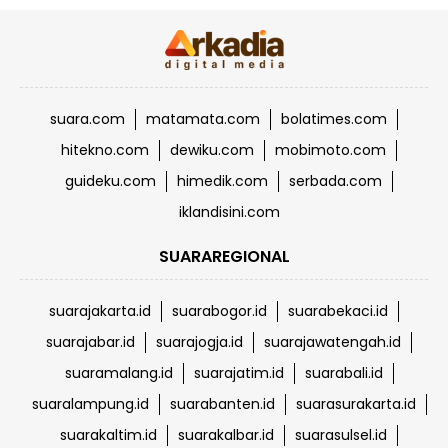
suara.com
matamata.com
bolatimes.com
hitekno.com
dewiku.com
mobimoto.com
guideku.com
himedik.com
serbada.com
iklandisini.com
SUARAREGIONAL
suarajakarta.id
suarabogor.id
suarabekaci.id
suarajabar.id
suarajogja.id
suarajawatengah.id
suaramalang.id
suarajatim.id
suarabali.id
suaralampung.id
suarabanten.id
suarasurakarta.id
suarakaltim.id
suarakalbar.id
suarasulsel.id