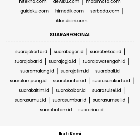
hitekno.com
dewiku.com
mobimoto.com
guideku.com
himedik.com
serbada.com
iklandisini.com
SUARAREGIONAL
suarajakarta.id
suarabogor.id
suarabekaci.id
suarajabar.id
suarajogja.id
suarajawatengah.id
suaramalang.id
suarajatim.id
suarabali.id
suaralampung.id
suarabanten.id
suarasurakarta.id
suarakaltim.id
suarakalbar.id
suarasulsel.id
suarasumut.id
suarasumbar.id
suarasumsel.id
suarabatam.id
suarariau.id
Ikuti Kami