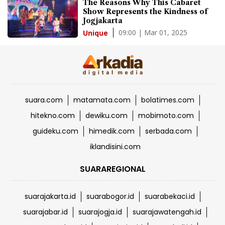
The Reasons Why This Cabaret
Show Represents the Kindness of
Jogjakarta
09:00 | Mar 01, 2025
Unique
suara.com
matamata.com
bolatimes.com
hitekno.com
dewiku.com
mobimoto.com
guideku.com
himedik.com
serbada.com
iklandisini.com
SUARAREGIONAL
suarajakarta.id
suarabogor.id
suarabekaci.id
suarajabar.id
suarajogja.id
suarajawatengah.id