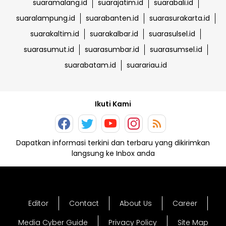
suaramalang.id
suarajatim.id
suarabali.id
suaralampung.id
suarabanten.id
suarasurakarta.id
suarakaltim.id
suarakalbar.id
suarasulsel.id
suarasumut.id
suarasumbar.id
suarasumsel.id
suarabatam.id
suarariau.id
Ikuti Kami
Dapatkan informasi terkini dan terbaru yang dikirimkan
langsung ke Inbox anda
Editor
Contact
About Us
Career
Media Cyber Guide
Privacy Policy
Site Map