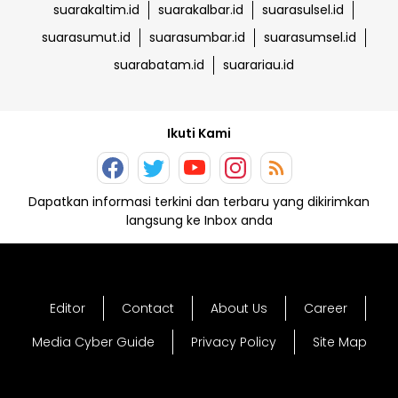
suarakaltim.id
suarakalbar.id
suarasulsel.id
suarasumut.id
suarasumbar.id
suarasumsel.id
suarabatam.id
suarariau.id
Ikuti Kami
Dapatkan informasi terkini dan terbaru yang dikirimkan
langsung ke Inbox anda
Editor
Contact
About Us
Career
Media Cyber Guide
Privacy Policy
Site Map