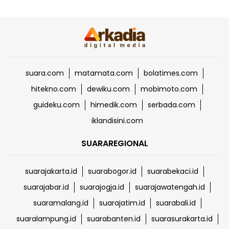
suara.com
matamata.com
bolatimes.com
hitekno.com
dewiku.com
mobimoto.com
guideku.com
himedik.com
serbada.com
iklandisini.com
SUARAREGIONAL
suarajakarta.id
suarabogor.id
suarabekaci.id
suarajabar.id
suarajogja.id
suarajawatengah.id
suaramalang.id
suarajatim.id
suarabali.id
suaralampung.id
suarabanten.id
suarasurakarta.id