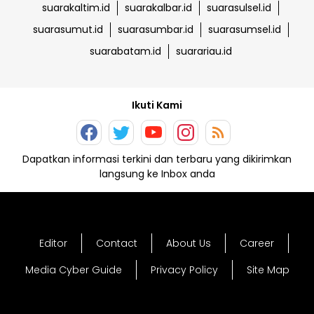
suarakaltim.id
suarakalbar.id
suarasulsel.id
suarasumut.id
suarasumbar.id
suarasumsel.id
suarabatam.id
suarariau.id
Ikuti Kami
Dapatkan informasi terkini dan terbaru yang dikirimkan
langsung ke Inbox anda
Editor
Contact
About Us
Career
Media Cyber Guide
Privacy Policy
Site Map