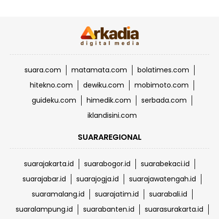
suara.com
matamata.com
bolatimes.com
hitekno.com
dewiku.com
mobimoto.com
guideku.com
himedik.com
serbada.com
iklandisini.com
SUARAREGIONAL
suarajakarta.id
suarabogor.id
suarabekaci.id
suarajabar.id
suarajogja.id
suarajawatengah.id
suaramalang.id
suarajatim.id
suarabali.id
suaralampung.id
suarabanten.id
suarasurakarta.id