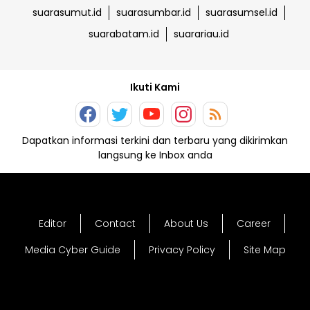
suarasumut.id
suarasumbar.id
suarasumsel.id
suarabatam.id
suarariau.id
Ikuti Kami
Dapatkan informasi terkini dan terbaru yang dikirimkan
langsung ke Inbox anda
Editor
Contact
About Us
Career
Media Cyber Guide
Privacy Policy
Site Map