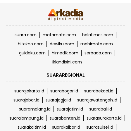
suara.com
matamata.com
bolatimes.com
hitekno.com
dewiku.com
mobimoto.com
guideku.com
himedik.com
serbada.com
iklandisini.com
SUARAREGIONAL
suarajakarta.id
suarabogor.id
suarabekaci.id
suarajabar.id
suarajogja.id
suarajawatengah.id
suaramalang.id
suarajatim.id
suarabali.id
suaralampung.id
suarabanten.id
suarasurakarta.id
suarakaltim.id
suarakalbar.id
suarasulsel.id