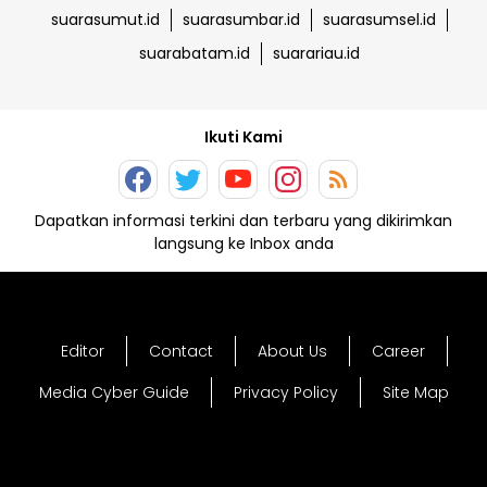
suarasumut.id
suarasumbar.id
suarasumsel.id
suarabatam.id
suarariau.id
Ikuti Kami
Dapatkan informasi terkini dan terbaru yang dikirimkan
langsung ke Inbox anda
Editor
Contact
About Us
Career
Media Cyber Guide
Privacy Policy
Site Map