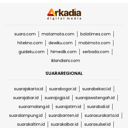
suara.com
matamata.com
bolatimes.com
hitekno.com
dewiku.com
mobimoto.com
guideku.com
himedik.com
serbada.com
iklandisini.com
SUARAREGIONAL
suarajakarta.id
suarabogor.id
suarabekaci.id
suarajabar.id
suarajogja.id
suarajawatengah.id
suaramalang.id
suarajatim.id
suarabali.id
suaralampung.id
suarabanten.id
suarasurakarta.id
suarakaltim.id
suarakalbar.id
suarasulsel.id