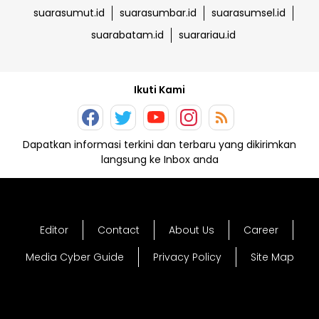
suarasumut.id
suarasumbar.id
suarasumsel.id
suarabatam.id
suarariau.id
Ikuti Kami
Dapatkan informasi terkini dan terbaru yang dikirimkan
langsung ke Inbox anda
Editor
Contact
About Us
Career
Media Cyber Guide
Privacy Policy
Site Map