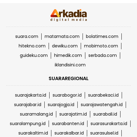
suara.com
matamata.com
bolatimes.com
hitekno.com
dewiku.com
mobimoto.com
guideku.com
himedik.com
serbada.com
iklandisini.com
SUARAREGIONAL
suarajakarta.id
suarabogor.id
suarabekaci.id
suarajabar.id
suarajogja.id
suarajawatengah.id
suaramalang.id
suarajatim.id
suarabali.id
suaralampung.id
suarabanten.id
suarasurakarta.id
suarakaltim.id
suarakalbar.id
suarasulsel.id