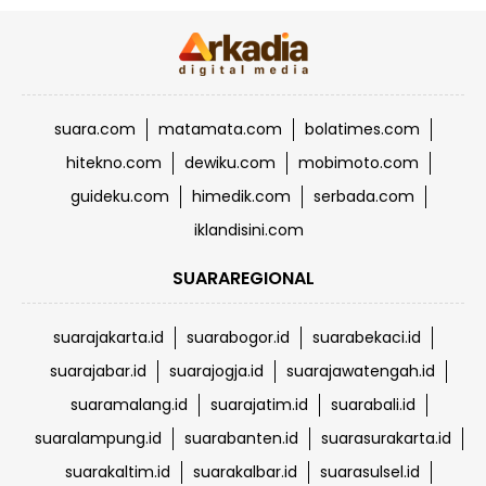
suara.com
matamata.com
bolatimes.com
hitekno.com
dewiku.com
mobimoto.com
guideku.com
himedik.com
serbada.com
iklandisini.com
SUARAREGIONAL
suarajakarta.id
suarabogor.id
suarabekaci.id
suarajabar.id
suarajogja.id
suarajawatengah.id
suaramalang.id
suarajatim.id
suarabali.id
suaralampung.id
suarabanten.id
suarasurakarta.id
suarakaltim.id
suarakalbar.id
suarasulsel.id