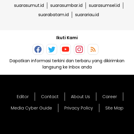
suarasumut.id
suarasumbar.id
suarasumsel.id
suarabatam.id
suarariau.id
Ikuti Kami
Dapatkan informasi terkini dan terbaru yang dikirimkan
langsung ke Inbox anda
Editor
Contact
About Us
Career
Media Cyber Guide
Privacy Policy
Site Map