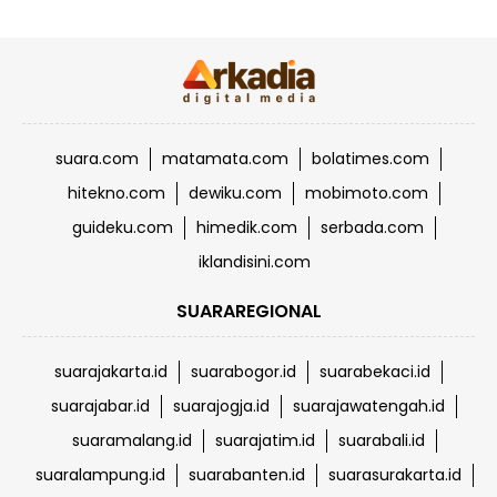
suara.com
matamata.com
bolatimes.com
hitekno.com
dewiku.com
mobimoto.com
guideku.com
himedik.com
serbada.com
iklandisini.com
SUARAREGIONAL
suarajakarta.id
suarabogor.id
suarabekaci.id
suarajabar.id
suarajogja.id
suarajawatengah.id
suaramalang.id
suarajatim.id
suarabali.id
suaralampung.id
suarabanten.id
suarasurakarta.id