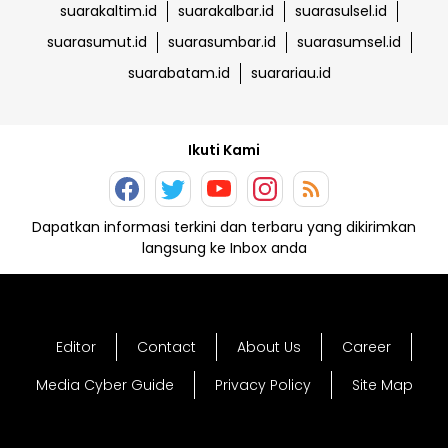
suarakaltim.id
suarakalbar.id
suarasulsel.id
suarasumut.id
suarasumbar.id
suarasumsel.id
suarabatam.id
suarariau.id
Ikuti Kami
Dapatkan informasi terkini dan terbaru yang dikirimkan
langsung ke Inbox anda
Editor
Contact
About Us
Career
Media Cyber Guide
Privacy Policy
Site Map