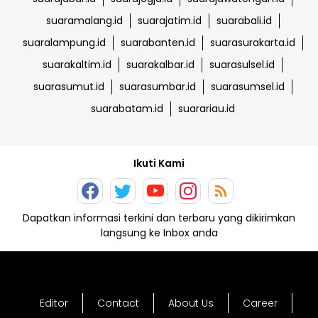
suaramalang.id
suarajatim.id
suarabali.id
suaralampung.id
suarabanten.id
suarasurakarta.id
suarakaltim.id
suarakalbar.id
suarasulsel.id
suarasumut.id
suarasumbar.id
suarasumsel.id
suarabatam.id
suarariau.id
Ikuti Kami
Dapatkan informasi terkini dan terbaru yang dikirimkan
langsung ke Inbox anda
Editor
Contact
About Us
Career