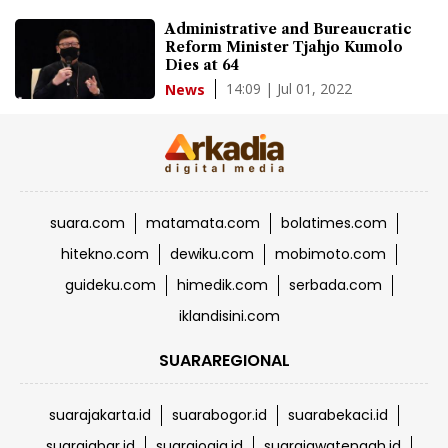
Administrative and Bureaucratic
Reform Minister Tjahjo Kumolo
Dies at 64
14:09 | Jul 01, 2022
News
suara.com
matamata.com
bolatimes.com
hitekno.com
dewiku.com
mobimoto.com
guideku.com
himedik.com
serbada.com
iklandisini.com
SUARAREGIONAL
suarajakarta.id
suarabogor.id
suarabekaci.id
suarajabar.id
suarajogja.id
suarajawatengah.id