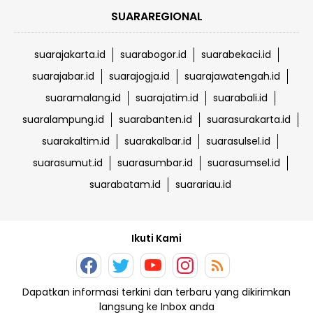
SUARAREGIONAL
suarajakarta.id
suarabogor.id
suarabekaci.id
suarajabar.id
suarajogja.id
suarajawatengah.id
suaramalang.id
suarajatim.id
suarabali.id
suaralampung.id
suarabanten.id
suarasurakarta.id
suarakaltim.id
suarakalbar.id
suarasulsel.id
suarasumut.id
suarasumbar.id
suarasumsel.id
suarabatam.id
suarariau.id
Ikuti Kami
Dapatkan informasi terkini dan terbaru yang dikirimkan
langsung ke Inbox anda