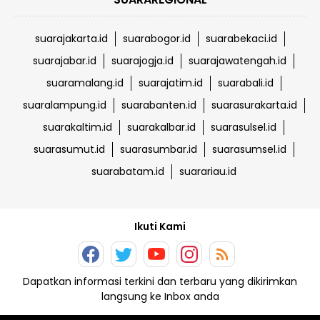
suarajakarta.id
suarabogor.id
suarabekaci.id
suarajabar.id
suarajogja.id
suarajawatengah.id
suaramalang.id
suarajatim.id
suarabali.id
suaralampung.id
suarabanten.id
suarasurakarta.id
suarakaltim.id
suarakalbar.id
suarasulsel.id
suarasumut.id
suarasumbar.id
suarasumsel.id
suarabatam.id
suarariau.id
Ikuti Kami
Dapatkan informasi terkini dan terbaru yang dikirimkan
langsung ke Inbox anda