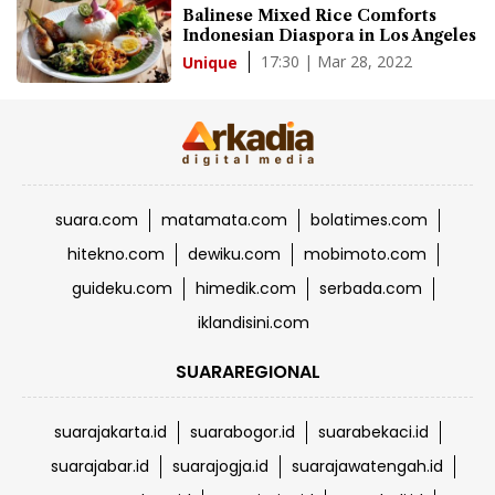
Balinese Mixed Rice Comforts
Indonesian Diaspora in Los Angeles
17:30 | Mar 28, 2022
Unique
suara.com
matamata.com
bolatimes.com
hitekno.com
dewiku.com
mobimoto.com
guideku.com
himedik.com
serbada.com
iklandisini.com
SUARAREGIONAL
suarajakarta.id
suarabogor.id
suarabekaci.id
suarajabar.id
suarajogja.id
suarajawatengah.id