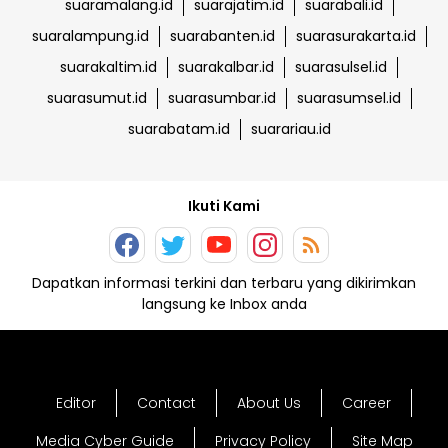
suaramalang.id
suarajatim.id
suarabali.id
suaralampung.id
suarabanten.id
suarasurakarta.id
suarakaltim.id
suarakalbar.id
suarasulsel.id
suarasumut.id
suarasumbar.id
suarasumsel.id
suarabatam.id
suarariau.id
Ikuti Kami
Dapatkan informasi terkini dan terbaru yang dikirimkan
langsung ke Inbox anda
Editor
Contact
About Us
Career
Media Cyber Guide
Privacy Policy
Site Map