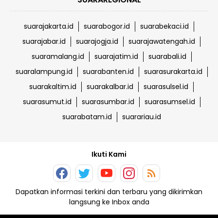
suarajakarta.id
suarabogor.id
suarabekaci.id
suarajabar.id
suarajogja.id
suarajawatengah.id
suaramalang.id
suarajatim.id
suarabali.id
suaralampung.id
suarabanten.id
suarasurakarta.id
suarakaltim.id
suarakalbar.id
suarasulsel.id
suarasumut.id
suarasumbar.id
suarasumsel.id
suarabatam.id
suarariau.id
Ikuti Kami
Dapatkan informasi terkini dan terbaru yang dikirimkan
langsung ke Inbox anda