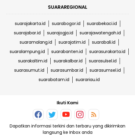
SUARAREGIONAL
suarajakarta.id
suarabogor.id
suarabekaci.id
suarajabar.id
suarajogja.id
suarajawatengah.id
suaramalang.id
suarajatim.id
suarabali.id
suaralampung.id
suarabanten.id
suarasurakarta.id
suarakaltim.id
suarakalbar.id
suarasulsel.id
suarasumut.id
suarasumbar.id
suarasumsel.id
suarabatam.id
suarariau.id
Ikuti Kami
Dapatkan informasi terkini dan terbaru yang dikirimkan
langsung ke Inbox anda