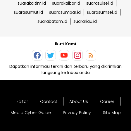
suarakaltim.id
suarakalbar.id
suarasulsel.id
suarasumut.id
suarasumbar.id
suarasumsel.id
suarabatam.id
suarariau.id
Ikuti Kami
Dapatkan informasi terkini dan terbaru yang dikirimkan
langsung ke Inbox anda
Editor
Contact
About Us
Career
Media Cyber Guide
Privacy Policy
Site Map