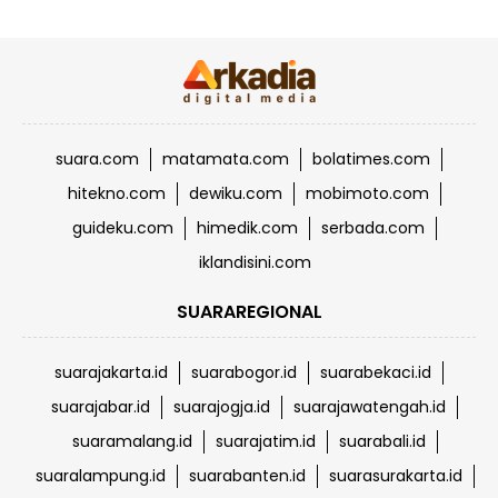
suara.com
matamata.com
bolatimes.com
hitekno.com
dewiku.com
mobimoto.com
guideku.com
himedik.com
serbada.com
iklandisini.com
SUARAREGIONAL
suarajakarta.id
suarabogor.id
suarabekaci.id
suarajabar.id
suarajogja.id
suarajawatengah.id
suaramalang.id
suarajatim.id
suarabali.id
suaralampung.id
suarabanten.id
suarasurakarta.id