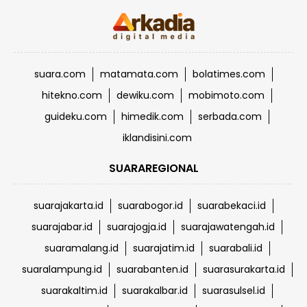
suara.com
matamata.com
bolatimes.com
hitekno.com
dewiku.com
mobimoto.com
guideku.com
himedik.com
serbada.com
iklandisini.com
SUARAREGIONAL
suarajakarta.id
suarabogor.id
suarabekaci.id
suarajabar.id
suarajogja.id
suarajawatengah.id
suaramalang.id
suarajatim.id
suarabali.id
suaralampung.id
suarabanten.id
suarasurakarta.id
suarakaltim.id
suarakalbar.id
suarasulsel.id