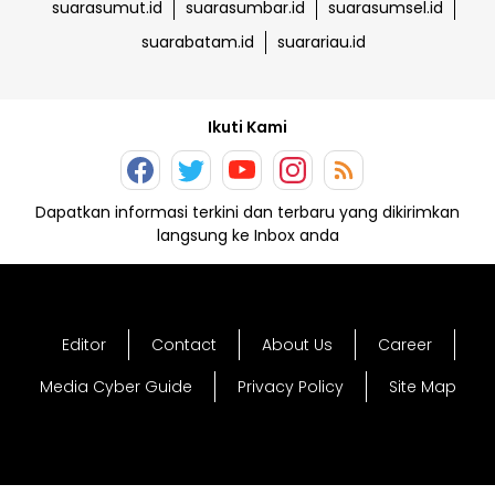
suarasumut.id
suarasumbar.id
suarasumsel.id
suarabatam.id
suarariau.id
Ikuti Kami
Dapatkan informasi terkini dan terbaru yang dikirimkan
langsung ke Inbox anda
Editor
Contact
About Us
Career
Media Cyber Guide
Privacy Policy
Site Map