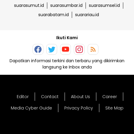
suarasumut.id
suarasumbar.id
suarasumsel.id
suarabatam.id
suarariau.id
Ikuti Kami
Dapatkan informasi terkini dan terbaru yang dikirimkan
langsung ke Inbox anda
Editor
Contact
About Us
Career
Media Cyber Guide
Privacy Policy
Site Map