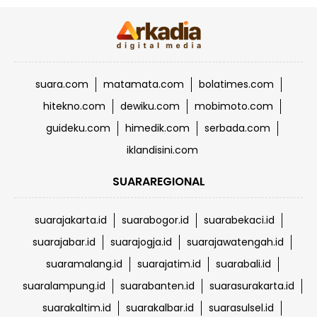
suara.com
matamata.com
bolatimes.com
hitekno.com
dewiku.com
mobimoto.com
guideku.com
himedik.com
serbada.com
iklandisini.com
SUARAREGIONAL
suarajakarta.id
suarabogor.id
suarabekaci.id
suarajabar.id
suarajogja.id
suarajawatengah.id
suaramalang.id
suarajatim.id
suarabali.id
suaralampung.id
suarabanten.id
suarasurakarta.id
suarakaltim.id
suarakalbar.id
suarasulsel.id