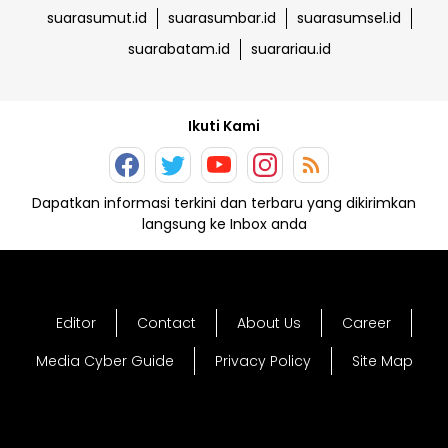
suarasumut.id
suarasumbar.id
suarasumsel.id
suarabatam.id
suarariau.id
Ikuti Kami
Dapatkan informasi terkini dan terbaru yang dikirimkan
langsung ke Inbox anda
Editor
Contact
About Us
Career
Media Cyber Guide
Privacy Policy
Site Map