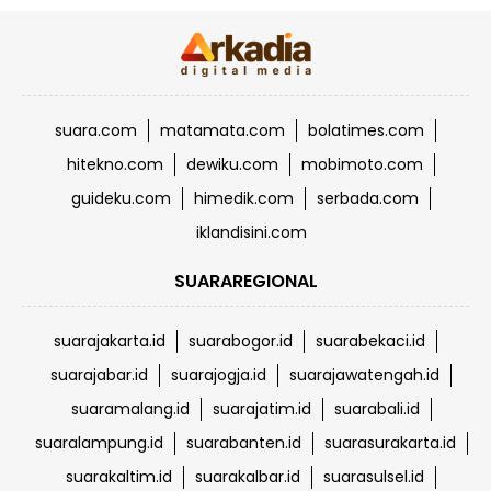
suara.com
matamata.com
bolatimes.com
hitekno.com
dewiku.com
mobimoto.com
guideku.com
himedik.com
serbada.com
iklandisini.com
SUARAREGIONAL
suarajakarta.id
suarabogor.id
suarabekaci.id
suarajabar.id
suarajogja.id
suarajawatengah.id
suaramalang.id
suarajatim.id
suarabali.id
suaralampung.id
suarabanten.id
suarasurakarta.id
suarakaltim.id
suarakalbar.id
suarasulsel.id