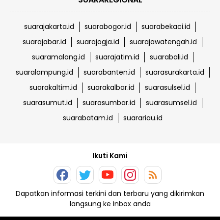
suarajakarta.id
suarabogor.id
suarabekaci.id
suarajabar.id
suarajogja.id
suarajawatengah.id
suaramalang.id
suarajatim.id
suarabali.id
suaralampung.id
suarabanten.id
suarasurakarta.id
suarakaltim.id
suarakalbar.id
suarasulsel.id
suarasumut.id
suarasumbar.id
suarasumsel.id
suarabatam.id
suarariau.id
Ikuti Kami
Dapatkan informasi terkini dan terbaru yang dikirimkan
langsung ke Inbox anda