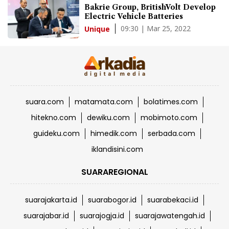
Bakrie Group, BritishVolt Develop
Electric Vehicle Batteries
09:30 | Mar 25, 2022
Unique
suara.com
matamata.com
bolatimes.com
hitekno.com
dewiku.com
mobimoto.com
guideku.com
himedik.com
serbada.com
iklandisini.com
SUARAREGIONAL
suarajakarta.id
suarabogor.id
suarabekaci.id
suarajabar.id
suarajogja.id
suarajawatengah.id