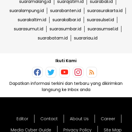
suaramalang.id
suarajatim.id
suarabali.id
suaralampung.id
suarabanten.id
suarasurakarta.id
suarakaltim.id
suarakalbar.id
suarasulsel.id
suarasumut.id
suarasumbar.id
suarasumsel.id
suarabatam.id
suarariau.id
Ikuti Kami
Dapatkan informasi terkini dan terbaru yang dikirimkan
langsung ke Inbox anda
Editor
Contact
About Us
Career
Media Cyber Guide
Privacy Policy
Site Map