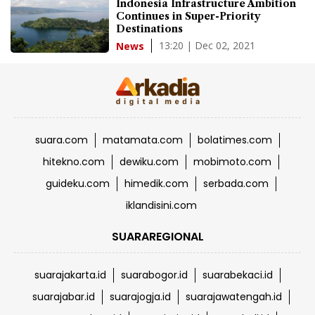
Indonesia Infrastructure Ambition
Continues in Super-Priority
Destinations
13:20 | Dec 02, 2021
News
suara.com
matamata.com
bolatimes.com
hitekno.com
dewiku.com
mobimoto.com
guideku.com
himedik.com
serbada.com
iklandisini.com
SUARAREGIONAL
suarajakarta.id
suarabogor.id
suarabekaci.id
suarajabar.id
suarajogja.id
suarajawatengah.id