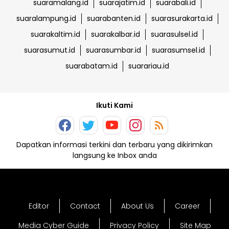
suaramalang.id
suarajatim.id
suarabali.id
suaralampung.id
suarabanten.id
suarasurakarta.id
suarakaltim.id
suarakalbar.id
suarasulsel.id
suarasumut.id
suarasumbar.id
suarasumsel.id
suarabatam.id
suarariau.id
Ikuti Kami
Dapatkan informasi terkini dan terbaru yang dikirimkan
langsung ke Inbox anda
Editor
Contact
About Us
Career
Media Cyber Guide
Privacy Policy
Site Map