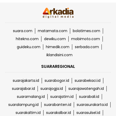
suara.com
matamata.com
bolatimes.com
hitekno.com
dewiku.com
mobimoto.com
guideku.com
himedik.com
serbada.com
iklandisini.com
SUARAREGIONAL
suarajakarta.id
suarabogor.id
suarabekaci.id
suarajabar.id
suarajogja.id
suarajawatengah.id
suaramalang.id
suarajatim.id
suarabali.id
suaralampung.id
suarabanten.id
suarasurakarta.id
suarakaltim.id
suarakalbar.id
suarasulsel.id