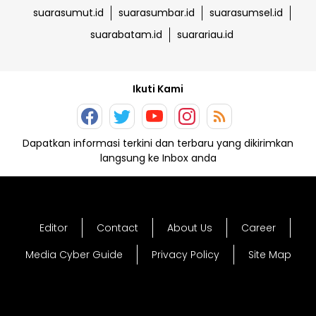
suarasumut.id
suarasumbar.id
suarasumsel.id
suarabatam.id
suarariau.id
Ikuti Kami
Dapatkan informasi terkini dan terbaru yang dikirimkan
langsung ke Inbox anda
Editor
Contact
About Us
Career
Media Cyber Guide
Privacy Policy
Site Map