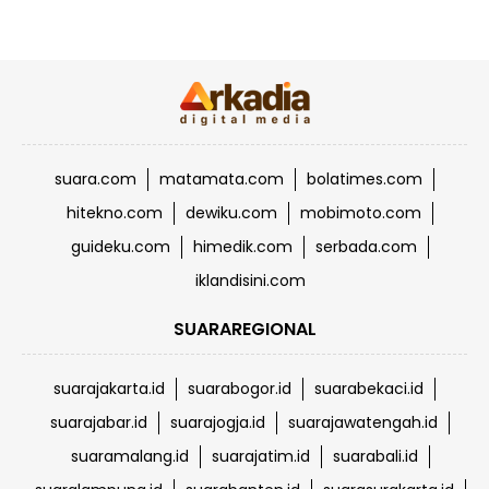
suara.com
matamata.com
bolatimes.com
hitekno.com
dewiku.com
mobimoto.com
guideku.com
himedik.com
serbada.com
iklandisini.com
SUARAREGIONAL
suarajakarta.id
suarabogor.id
suarabekaci.id
suarajabar.id
suarajogja.id
suarajawatengah.id
suaramalang.id
suarajatim.id
suarabali.id