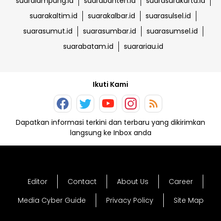
suaralampung.id
suarabanten.id
suarasurakarta.id
suarakaltim.id
suarakalbar.id
suarasulsel.id
suarasumut.id
suarasumbar.id
suarasumsel.id
suarabatam.id
suarariau.id
Ikuti Kami
Dapatkan informasi terkini dan terbaru yang dikirimkan
langsung ke Inbox anda
Editor
Contact
About Us
Career
Media Cyber Guide
Privacy Policy
Site Map