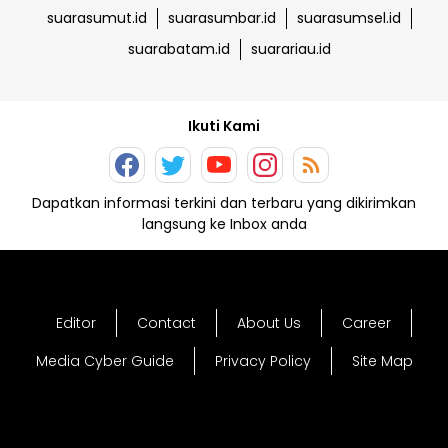
suarasumut.id
suarasumbar.id
suarasumsel.id
suarabatam.id
suarariau.id
Ikuti Kami
Dapatkan informasi terkini dan terbaru yang dikirimkan
langsung ke Inbox anda
Editor
Contact
About Us
Career
Media Cyber Guide
Privacy Policy
Site Map