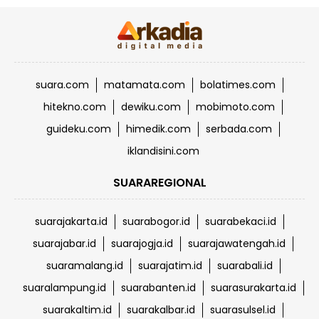
suara.com
matamata.com
bolatimes.com
hitekno.com
dewiku.com
mobimoto.com
guideku.com
himedik.com
serbada.com
iklandisini.com
SUARAREGIONAL
suarajakarta.id
suarabogor.id
suarabekaci.id
suarajabar.id
suarajogja.id
suarajawatengah.id
suaramalang.id
suarajatim.id
suarabali.id
suaralampung.id
suarabanten.id
suarasurakarta.id
suarakaltim.id
suarakalbar.id
suarasulsel.id