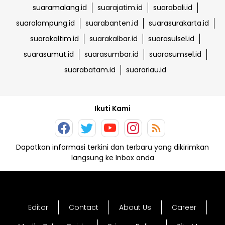
suaramalang.id
suarajatim.id
suarabali.id
suaralampung.id
suarabanten.id
suarasurakarta.id
suarakaltim.id
suarakalbar.id
suarasulsel.id
suarasumut.id
suarasumbar.id
suarasumsel.id
suarabatam.id
suarariau.id
Ikuti Kami
Dapatkan informasi terkini dan terbaru yang dikirimkan
langsung ke Inbox anda
Editor
Contact
About Us
Career