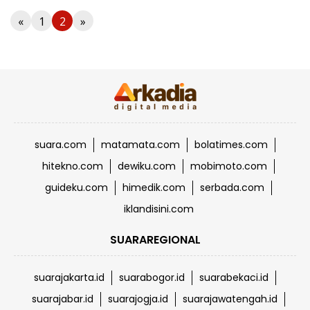
«
1
2
»
suara.com
matamata.com
bolatimes.com
hitekno.com
dewiku.com
mobimoto.com
guideku.com
himedik.com
serbada.com
iklandisini.com
SUARAREGIONAL
suarajakarta.id
suarabogor.id
suarabekaci.id
suarajabar.id
suarajogja.id
suarajawatengah.id