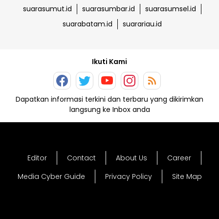
suarasumut.id
suarasumbar.id
suarasumsel.id
suarabatam.id
suarariau.id
Ikuti Kami
Dapatkan informasi terkini dan terbaru yang dikirimkan
langsung ke Inbox anda
Editor
Contact
About Us
Career
Media Cyber Guide
Privacy Policy
Site Map