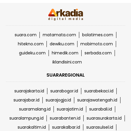
suara.com
matamata.com
bolatimes.com
hitekno.com
dewiku.com
mobimoto.com
guideku.com
himedik.com
serbada.com
iklandisini.com
SUARAREGIONAL
suarajakarta.id
suarabogor.id
suarabekaci.id
suarajabar.id
suarajogja.id
suarajawatengah.id
suaramalang.id
suarajatim.id
suarabali.id
suaralampung.id
suarabanten.id
suarasurakarta.id
suarakaltim.id
suarakalbar.id
suarasulsel.id