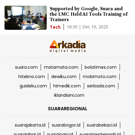
Supported by Google, Suara and
the LMC Held AI Tools Training of
Trainers
16:30 | Dec 10, 2025
Tech
suara.com
matamata.com
bolatimes.com
hitekno.com
dewiku.com
mobimoto.com
guideku.com
himedik.com
serbada.com
iklandisini.com
SUARAREGIONAL
suarajakarta.id
suarabogor.id
suarabekaci.id
suarajabar.id
suarajogja.id
suarajawatengah.id