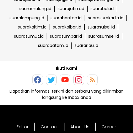
suaramalang.id
suarajatim.id
suarabali.id
suaralampung.id
suarabanten.id
suarasurakarta.id
suarakaltim.id
suarakalbar.id
suarasulsel.id
suarasumut.id
suarasumbar.id
suarasumsel.id
suarabatam.id
suarariau.id
Ikuti Kami
Dapatkan informasi terkini dan terbaru yang dikirimkan
langsung ke Inbox anda
Editor
Contact
About Us
Career