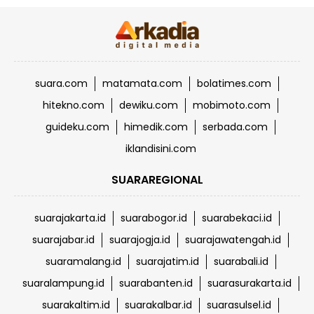
suara.com
matamata.com
bolatimes.com
hitekno.com
dewiku.com
mobimoto.com
guideku.com
himedik.com
serbada.com
iklandisini.com
SUARAREGIONAL
suarajakarta.id
suarabogor.id
suarabekaci.id
suarajabar.id
suarajogja.id
suarajawatengah.id
suaramalang.id
suarajatim.id
suarabali.id
suaralampung.id
suarabanten.id
suarasurakarta.id
suarakaltim.id
suarakalbar.id
suarasulsel.id