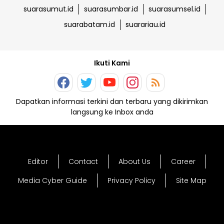
suarasumut.id
suarasumbar.id
suarasumsel.id
suarabatam.id
suarariau.id
Ikuti Kami
Dapatkan informasi terkini dan terbaru yang dikirimkan
langsung ke Inbox anda
Editor
Contact
About Us
Career
Media Cyber Guide
Privacy Policy
Site Map