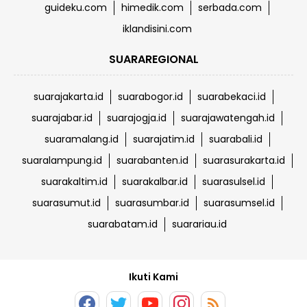
guideku.com
himedik.com
serbada.com
iklandisini.com
SUARAREGIONAL
suarajakarta.id
suarabogor.id
suarabekaci.id
suarajabar.id
suarajogja.id
suarajawatengah.id
suaramalang.id
suarajatim.id
suarabali.id
suaralampung.id
suarabanten.id
suarasurakarta.id
suarakaltim.id
suarakalbar.id
suarasulsel.id
suarasumut.id
suarasumbar.id
suarasumsel.id
suarabatam.id
suarariau.id
Ikuti Kami