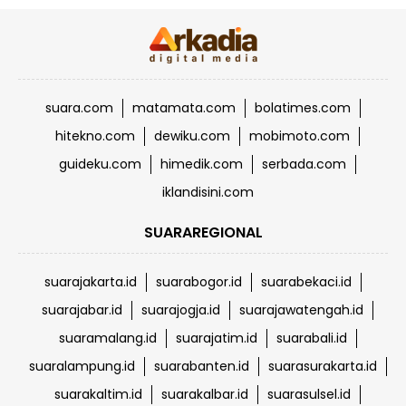
suara.com
matamata.com
bolatimes.com
hitekno.com
dewiku.com
mobimoto.com
guideku.com
himedik.com
serbada.com
iklandisini.com
SUARAREGIONAL
suarajakarta.id
suarabogor.id
suarabekaci.id
suarajabar.id
suarajogja.id
suarajawatengah.id
suaramalang.id
suarajatim.id
suarabali.id
suaralampung.id
suarabanten.id
suarasurakarta.id
suarakaltim.id
suarakalbar.id
suarasulsel.id