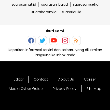
suarasumut.id
suarasumbar.id
suarasumsel.id
suarabatam.id
suarariau.id
Ikuti Kami
Dapatkan informasi terkini dan terbaru yang dikirimkan
langsung ke Inbox anda
Editor
Contact
About Us
Career
Media Cyber Guide
Privacy Policy
Site Map