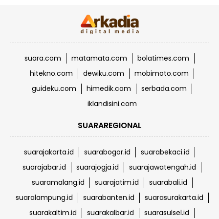
suara.com
matamata.com
bolatimes.com
hitekno.com
dewiku.com
mobimoto.com
guideku.com
himedik.com
serbada.com
iklandisini.com
SUARAREGIONAL
suarajakarta.id
suarabogor.id
suarabekaci.id
suarajabar.id
suarajogja.id
suarajawatengah.id
suaramalang.id
suarajatim.id
suarabali.id
suaralampung.id
suarabanten.id
suarasurakarta.id
suarakaltim.id
suarakalbar.id
suarasulsel.id