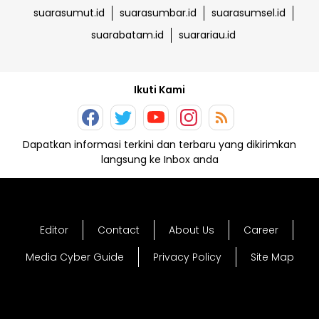
suarasumut.id
suarasumbar.id
suarasumsel.id
suarabatam.id
suarariau.id
Ikuti Kami
Dapatkan informasi terkini dan terbaru yang dikirimkan
langsung ke Inbox anda
Editor
Contact
About Us
Career
Media Cyber Guide
Privacy Policy
Site Map