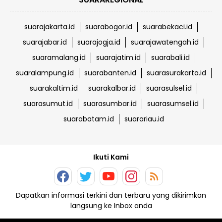
suarajakarta.id
suarabogor.id
suarabekaci.id
suarajabar.id
suarajogja.id
suarajawatengah.id
suaramalang.id
suarajatim.id
suarabali.id
suaralampung.id
suarabanten.id
suarasurakarta.id
suarakaltim.id
suarakalbar.id
suarasulsel.id
suarasumut.id
suarasumbar.id
suarasumsel.id
suarabatam.id
suarariau.id
Ikuti Kami
Dapatkan informasi terkini dan terbaru yang dikirimkan
langsung ke Inbox anda