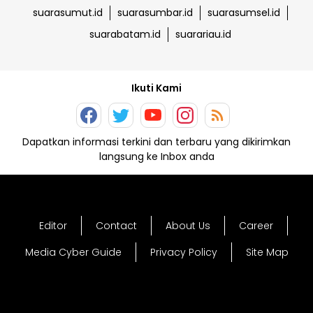
suarasumut.id
suarasumbar.id
suarasumsel.id
suarabatam.id
suarariau.id
Ikuti Kami
Dapatkan informasi terkini dan terbaru yang dikirimkan
langsung ke Inbox anda
Editor
Contact
About Us
Career
Media Cyber Guide
Privacy Policy
Site Map