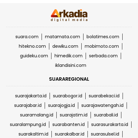
suara.com
matamata.com
bolatimes.com
hitekno.com
dewiku.com
mobimoto.com
guideku.com
himedik.com
serbada.com
iklandisini.com
SUARAREGIONAL
suarajakarta.id
suarabogor.id
suarabekaci.id
suarajabar.id
suarajogja.id
suarajawatengah.id
suaramalang.id
suarajatim.id
suarabali.id
suaralampung.id
suarabanten.id
suarasurakarta.id
suarakaltim.id
suarakalbar.id
suarasulsel.id