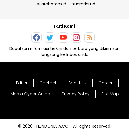
suarabatam.id
suarariau.id
Ikuti Kami
Dapatkan informasi terkini dan terbaru yang dikirimkan
langsung ke Inbox anda
Editor
Contact
About Us
Career
Media Cyber Guide
Privacy Policy
Site Map
© 2026 THEINDONESIA.CO - All Rights Reserved.