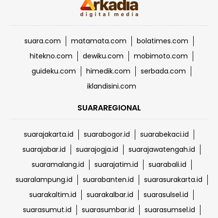
suara.com
matamata.com
bolatimes.com
hitekno.com
dewiku.com
mobimoto.com
guideku.com
himedik.com
serbada.com
iklandisini.com
SUARAREGIONAL
suarajakarta.id
suarabogor.id
suarabekaci.id
suarajabar.id
suarajogja.id
suarajawatengah.id
suaramalang.id
suarajatim.id
suarabali.id
suaralampung.id
suarabanten.id
suarasurakarta.id
suarakaltim.id
suarakalbar.id
suarasulsel.id
suarasumut.id
suarasumbar.id
suarasumsel.id