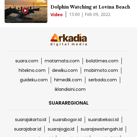
Dolphin Watching at Lovina Beach
15:00 | Feb 09, 2022
Video
suara.com
matamata.com
bolatimes.com
hitekno.com
dewiku.com
mobimoto.com
guideku.com
himedik.com
serbada.com
iklandisini.com
SUARAREGIONAL
suarajakarta.id
suarabogor.id
suarabekaci.id
suarajabar.id
suarajogja.id
suarajawatengah.id