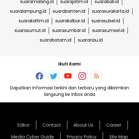
suaramalang.id
suarajatim.id
suarabali.id
suaralampung.id
suarabanten.id
suarasurakarta.id
suarakaltim.id
suarakalbar.id
suarasulsel.id
suarasumut.id
suarasumbar.id
suarasumsel.id
suarabatam.id
suarariau.id
Ikuti Kami
Dapatkan informasi terkini dan terbaru yang dikirimkan
langsung ke Inbox anda
Editor
Contact
About Us
Career
Media Cyber Guide
Privacy Policy
Site Map