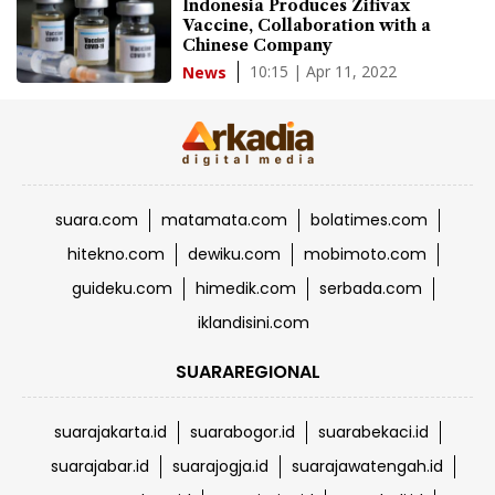
Indonesia Produces Zifivax
Vaccine, Collaboration with a
Chinese Company
10:15 | Apr 11, 2022
News
suara.com
matamata.com
bolatimes.com
hitekno.com
dewiku.com
mobimoto.com
guideku.com
himedik.com
serbada.com
iklandisini.com
SUARAREGIONAL
suarajakarta.id
suarabogor.id
suarabekaci.id
suarajabar.id
suarajogja.id
suarajawatengah.id