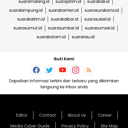
suaramalang.id
suarajatim.id
suarabali.id
suaralampung.id
suarabanten.id
suarasurakarta.id
suarakaltim.id
suarakalbar.id
suarasulsel.id
suarasumut.id
suarasumbar.id
suarasumsel.id
suarabatam.id
suarariau.id
Ikuti Kami
Dapatkan informasi terkini dan terbaru yang dikirimkan
langsung ke Inbox anda
Editor
Contact
About Us
Career
Media Cyber Guide
Privacy Policy
Site Map