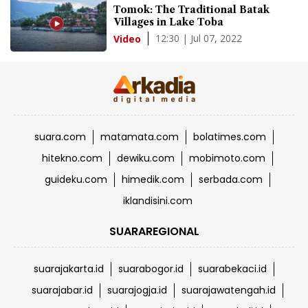
Tomok: The Traditional Batak
Villages in Lake Toba
12:30 | Jul 07, 2022
Video
suara.com
matamata.com
bolatimes.com
hitekno.com
dewiku.com
mobimoto.com
guideku.com
himedik.com
serbada.com
iklandisini.com
SUARAREGIONAL
suarajakarta.id
suarabogor.id
suarabekaci.id
suarajabar.id
suarajogja.id
suarajawatengah.id