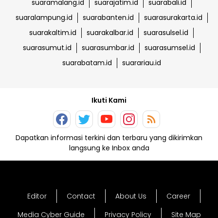
suaramalang.id
suarajatim.id
suarabali.id
suaralampung.id
suarabanten.id
suarasurakarta.id
suarakaltim.id
suarakalbar.id
suarasulsel.id
suarasumut.id
suarasumbar.id
suarasumsel.id
suarabatam.id
suarariau.id
Ikuti Kami
Dapatkan informasi terkini dan terbaru yang dikirimkan
langsung ke Inbox anda
Editor
Contact
About Us
Career
Media Cyber Guide
Privacy Policy
Site Map