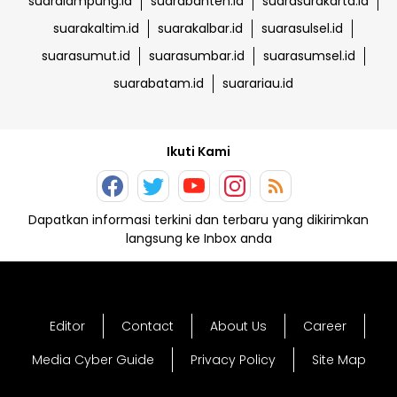
suaralampung.id
suarabanten.id
suarasurakarta.id
suarakaltim.id
suarakalbar.id
suarasulsel.id
suarasumut.id
suarasumbar.id
suarasumsel.id
suarabatam.id
suarariau.id
Ikuti Kami
Dapatkan informasi terkini dan terbaru yang dikirimkan
langsung ke Inbox anda
Editor
Contact
About Us
Career
Media Cyber Guide
Privacy Policy
Site Map