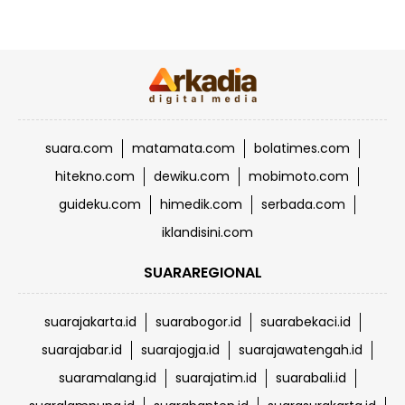
suara.com
matamata.com
bolatimes.com
hitekno.com
dewiku.com
mobimoto.com
guideku.com
himedik.com
serbada.com
iklandisini.com
SUARAREGIONAL
suarajakarta.id
suarabogor.id
suarabekaci.id
suarajabar.id
suarajogja.id
suarajawatengah.id
suaramalang.id
suarajatim.id
suarabali.id