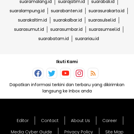
suaramalang.id
suarajatim.id
suarabali.id
suaralampung.id
suarabanten.id
suarasurakarta.id
suarakaltim.id
suarakalbar.id
suarasulsel.id
suarasumut.id
suarasumbar.id
suarasumsel.id
suarabatam.id
suarariau.id
Ikuti Kami
Dapatkan informasi terkini dan terbaru yang dikirimkan
langsung ke Inbox anda
Editor
Contact
About Us
Career
Media Cyber Guide
Privacy Policy
Site Map