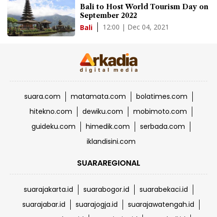
Bali to Host World Tourism Day on
September 2022
12:00 | Dec 04, 2021
Bali
suara.com
matamata.com
bolatimes.com
hitekno.com
dewiku.com
mobimoto.com
guideku.com
himedik.com
serbada.com
iklandisini.com
SUARAREGIONAL
suarajakarta.id
suarabogor.id
suarabekaci.id
suarajabar.id
suarajogja.id
suarajawatengah.id