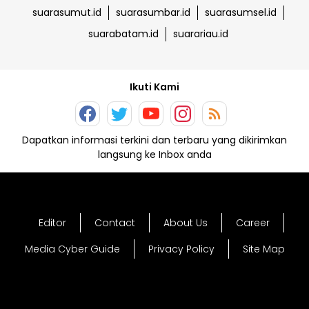
suarasumut.id
suarasumbar.id
suarasumsel.id
suarabatam.id
suarariau.id
Ikuti Kami
Dapatkan informasi terkini dan terbaru yang dikirimkan
langsung ke Inbox anda
Editor
Contact
About Us
Career
Media Cyber Guide
Privacy Policy
Site Map