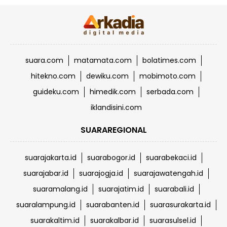
suara.com
matamata.com
bolatimes.com
hitekno.com
dewiku.com
mobimoto.com
guideku.com
himedik.com
serbada.com
iklandisini.com
SUARAREGIONAL
suarajakarta.id
suarabogor.id
suarabekaci.id
suarajabar.id
suarajogja.id
suarajawatengah.id
suaramalang.id
suarajatim.id
suarabali.id
suaralampung.id
suarabanten.id
suarasurakarta.id
suarakaltim.id
suarakalbar.id
suarasulsel.id