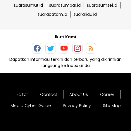
suarasumut.id
suarasumbar.id
suarasumsel.id
suarabatam.id
suarariau.id
Ikuti Kami
Dapatkan informasi terkini dan terbaru yang dikirimkan
langsung ke Inbox anda
Editor
Contact
About Us
Career
Media Cyber Guide
Privacy Policy
Site Map