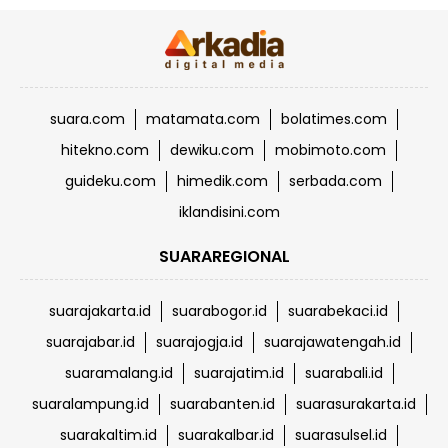
suara.com
matamata.com
bolatimes.com
hitekno.com
dewiku.com
mobimoto.com
guideku.com
himedik.com
serbada.com
iklandisini.com
SUARAREGIONAL
suarajakarta.id
suarabogor.id
suarabekaci.id
suarajabar.id
suarajogja.id
suarajawatengah.id
suaramalang.id
suarajatim.id
suarabali.id
suaralampung.id
suarabanten.id
suarasurakarta.id
suarakaltim.id
suarakalbar.id
suarasulsel.id