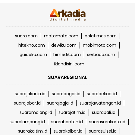
suara.com
matamata.com
bolatimes.com
hitekno.com
dewiku.com
mobimoto.com
guideku.com
himedik.com
serbada.com
iklandisini.com
SUARAREGIONAL
suarajakarta.id
suarabogor.id
suarabekaci.id
suarajabar.id
suarajogja.id
suarajawatengah.id
suaramalang.id
suarajatim.id
suarabali.id
suaralampung.id
suarabanten.id
suarasurakarta.id
suarakaltim.id
suarakalbar.id
suarasulsel.id