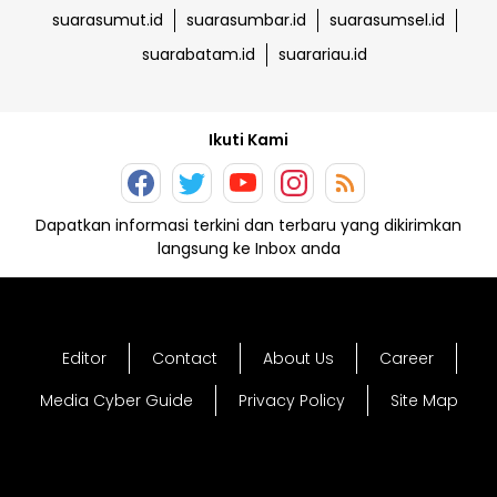
suarasumut.id
suarasumbar.id
suarasumsel.id
suarabatam.id
suarariau.id
Ikuti Kami
Dapatkan informasi terkini dan terbaru yang dikirimkan
langsung ke Inbox anda
Editor
Contact
About Us
Career
Media Cyber Guide
Privacy Policy
Site Map