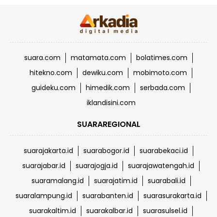
suara.com
matamata.com
bolatimes.com
hitekno.com
dewiku.com
mobimoto.com
guideku.com
himedik.com
serbada.com
iklandisini.com
SUARAREGIONAL
suarajakarta.id
suarabogor.id
suarabekaci.id
suarajabar.id
suarajogja.id
suarajawatengah.id
suaramalang.id
suarajatim.id
suarabali.id
suaralampung.id
suarabanten.id
suarasurakarta.id
suarakaltim.id
suarakalbar.id
suarasulsel.id