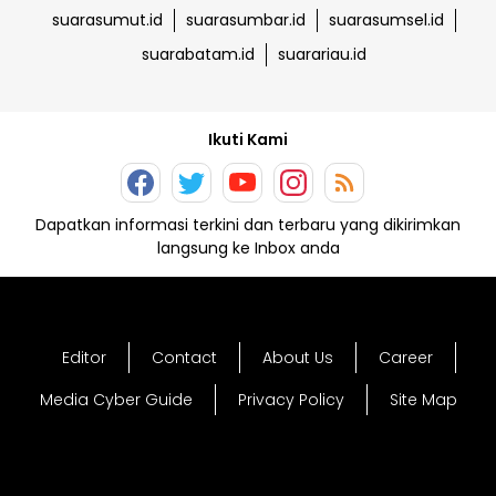
suarasumut.id
suarasumbar.id
suarasumsel.id
suarabatam.id
suarariau.id
Ikuti Kami
Dapatkan informasi terkini dan terbaru yang dikirimkan
langsung ke Inbox anda
Editor
Contact
About Us
Career
Media Cyber Guide
Privacy Policy
Site Map