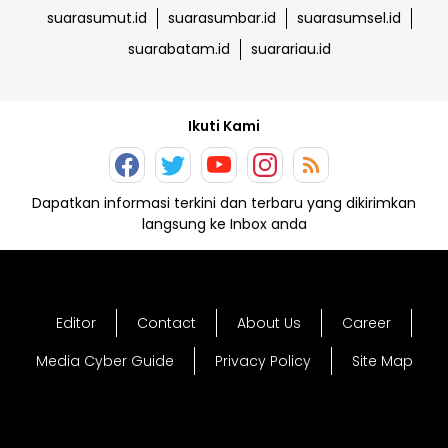
suarasumut.id
suarasumbar.id
suarasumsel.id
suarabatam.id
suarariau.id
Ikuti Kami
Dapatkan informasi terkini dan terbaru yang dikirimkan
langsung ke Inbox anda
Editor
Contact
About Us
Career
Media Cyber Guide
Privacy Policy
Site Map