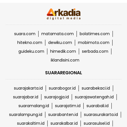
suara.com
matamata.com
bolatimes.com
hitekno.com
dewiku.com
mobimoto.com
guideku.com
himedik.com
serbada.com
iklandisini.com
SUARAREGIONAL
suarajakarta.id
suarabogor.id
suarabekaci.id
suarajabar.id
suarajogja.id
suarajawatengah.id
suaramalang.id
suarajatim.id
suarabali.id
suaralampung.id
suarabanten.id
suarasurakarta.id
suarakaltim.id
suarakalbar.id
suarasulsel.id