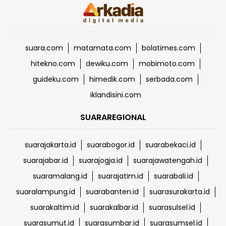
suara.com
matamata.com
bolatimes.com
hitekno.com
dewiku.com
mobimoto.com
guideku.com
himedik.com
serbada.com
iklandisini.com
SUARAREGIONAL
suarajakarta.id
suarabogor.id
suarabekaci.id
suarajabar.id
suarajogja.id
suarajawatengah.id
suaramalang.id
suarajatim.id
suarabali.id
suaralampung.id
suarabanten.id
suarasurakarta.id
suarakaltim.id
suarakalbar.id
suarasulsel.id
suarasumut.id
suarasumbar.id
suarasumsel.id