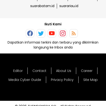
suarabatam.id
suarariau.id
Ikuti Kami
Dapatkan informasi terkini dan terbaru yang dikirimkan
langsung ke Inbox anda
Editor
Contact
About Us
Career
Media Cyber Guide
Privacy Policy
Site Map