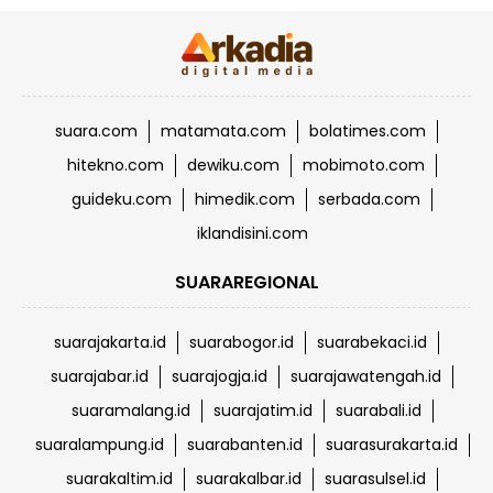
suara.com
matamata.com
bolatimes.com
hitekno.com
dewiku.com
mobimoto.com
guideku.com
himedik.com
serbada.com
iklandisini.com
SUARAREGIONAL
suarajakarta.id
suarabogor.id
suarabekaci.id
suarajabar.id
suarajogja.id
suarajawatengah.id
suaramalang.id
suarajatim.id
suarabali.id
suaralampung.id
suarabanten.id
suarasurakarta.id
suarakaltim.id
suarakalbar.id
suarasulsel.id