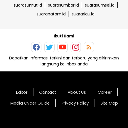
suarasumut.id
suarasumbar.id
suarasumsel.id
suarabatam.id
suarariau.id
Ikuti Kami
Dapatkan informasi terkini dan terbaru yang dikirimkan
langsung ke Inbox anda
Editor
Contact
About Us
Career
Media Cyber Guide
Privacy Policy
Site Map